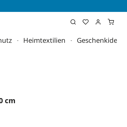
Warenko
hutz
Heimtextilien
Geschenkideen
00 cm