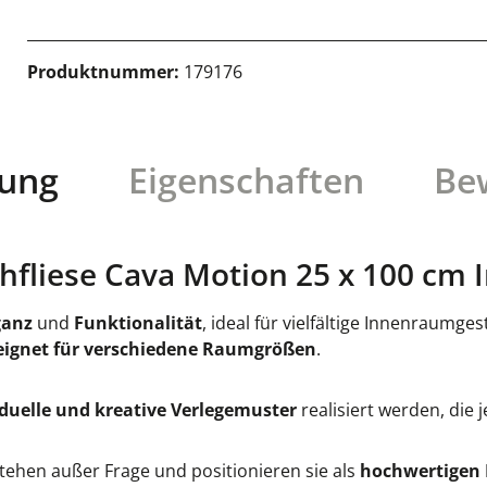
Produktnummer:
179176
bung
Eigenschaften
Be
fliese Cava Motion 25 x 100 cm I
ganz
und
Funktionalität
, ideal für vielfältige Innenraumge
eignet für verschiedene Raumgrößen
.
iduelle und kreative Verlegemuster
realisiert werden, die
stehen außer Frage und positionieren sie als
hochwertigen