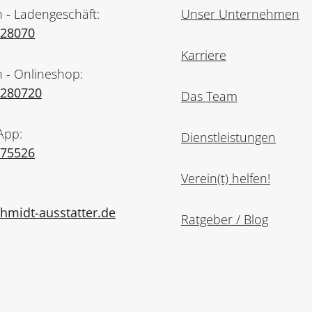
n - Ladengeschäft:
Unser Unternehmen
728070
Karriere
n - Onlineshop:
7280720
Das Team
App:
Dienstleistungen
975526
Verein(t) helfen!
midt-ausstatter.de
Ratgeber / Blog