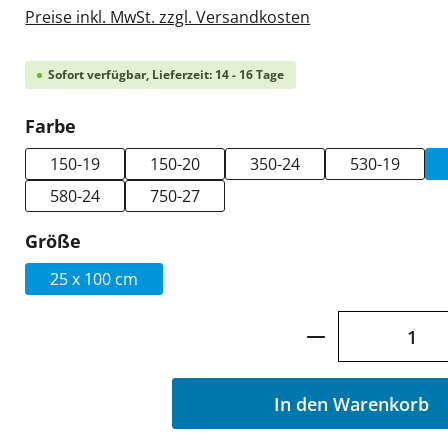
Preise inkl. MwSt. zzgl. Versandkosten
Sofort verfügbar, Lieferzeit: 14 - 16 Tage
auswählen
Farbe
150-19
150-20
350-24
530-19
580-24
750-27
auswählen
Größe
25 x 100 cm
Produkt Anzah
In den Warenkorb