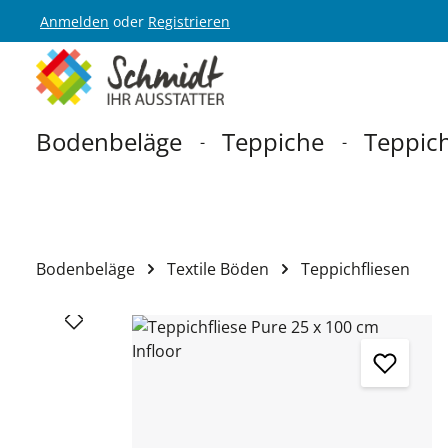
Anmelden
oder
Registrieren
Zur Hauptnavigation springen
Bodenbeläge
Teppiche
Teppich
Bodenbeläge
Textile Böden
Teppichfliesen
Bildergalerie überspringen