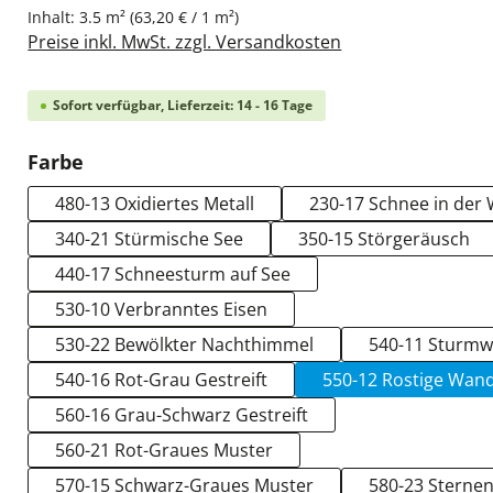
Inhalt:
3.5 m²
(63,20 € / 1 m²)
Preise inkl. MwSt. zzgl. Versandkosten
Sofort verfügbar, Lieferzeit: 14 - 16 Tage
auswählen
Farbe
480-13 Oxidiertes Metall
230-17 Schnee in der
340-21 Stürmische See
350-15 Störgeräusch
440-17 Schneesturm auf See
530-10 Verbranntes Eisen
530-22 Bewölkter Nachthimmel
540-11 Sturmw
540-16 Rot-Grau Gestreift
550-12 Rostige Wan
560-16 Grau-Schwarz Gestreift
560-21 Rot-Graues Muster
570-15 Schwarz-Graues Muster
580-23 Sterne