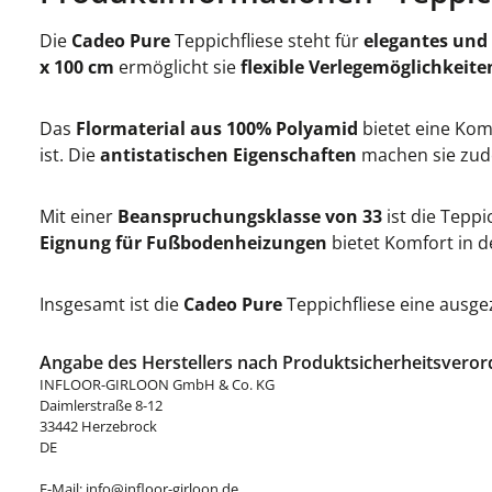
Die
Cadeo Pure
Teppichfliese steht für
elegantes und
x 100 cm
ermöglicht sie
flexible Verlegemöglichkeite
Das
Flormaterial aus 100% Polyamid
bietet eine Ko
ist. Die
antistatischen Eigenschaften
machen sie zude
Mit einer
Beanspruchungsklasse von 33
ist die Teppi
Eignung für Fußbodenheizungen
bietet Komfort in 
Insgesamt ist die
Cadeo Pure
Teppichfliese eine ausgez
Angabe des Herstellers nach Produktsicherheitsveror
INFLOOR-GIRLOON GmbH & Co. KG
Daimlerstraße 8-12
33442 Herzebrock
DE
E-Mail: info@infloor-girloon.de