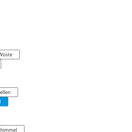
 Wüste
ellen
d
nhimmel