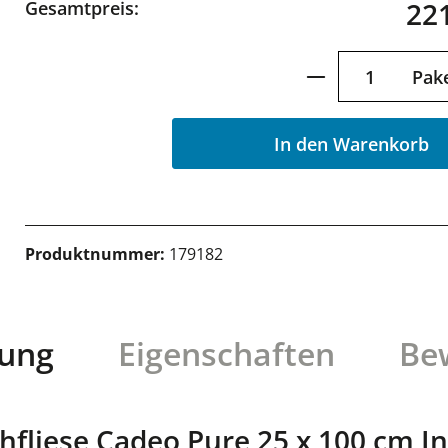
221
Gesamtpreis:
Produkt Anzah
Pak
In den Warenkorb
Produktnummer:
179182
bung
Eigenschaften
Be
fliese Cadeo Pure 25 x 100 cm In