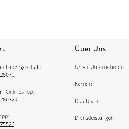
kt
Über Uns
n - Ladengeschäft:
Unser Unternehmen
728070
Karriere
n - Onlineshop:
7280720
Das Team
App:
Dienstleistungen
975526