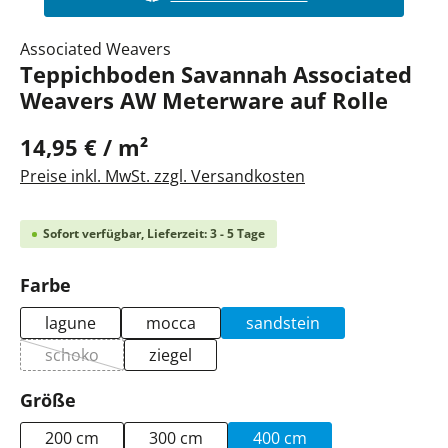
Associated Weavers
Teppichboden Savannah Associated
Weavers AW Meterware auf Rolle
14,95 € / m²
Preise inkl. MwSt. zzgl. Versandkosten
Sofort verfügbar, Lieferzeit: 3 - 5 Tage
auswählen
Farbe
lagune
mocca
sandstein
schoko
ziegel
(Diese Option ist zurzeit nicht verfügbar.)
auswählen
Größe
200 cm
300 cm
400 cm