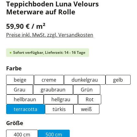
Teppichboden Luna Velours
Meterware auf Rolle
59,90 € / m²
Preise inkl. MwSt. zzgl. Versandkosten
Sofort verfügbar, Lieferzeit: 14 - 16 Tage
auswählen
Farbe
beige
creme
dunkelgrau
gelb
Grau
graubraun
Grün
hellbraun
hellgrau
Rot
terracotta
türkis
weiß
auswählen
Größe
400 cm
500 cm