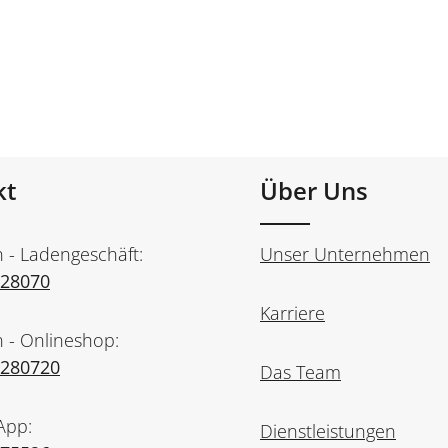
kt
Über Uns
n - Ladengeschäft:
Unser Unternehmen
728070
Karriere
n - Onlineshop:
7280720
Das Team
App:
Dienstleistungen