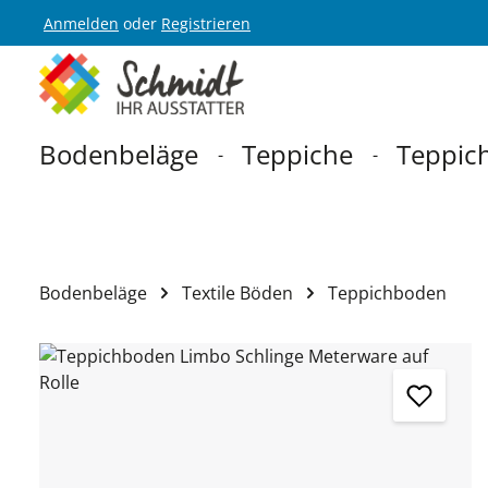
Anmelden
oder
Registrieren
Zur Hauptnavigation springen
Bodenbeläge
Teppiche
Teppich
Bodenbeläge
Textile Böden
Teppichboden
Bildergalerie überspringen