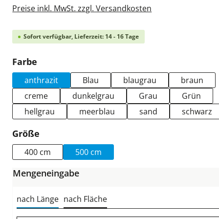
Preise inkl. MwSt. zzgl. Versandkosten
Sofort verfügbar, Lieferzeit: 14 - 16 Tage
auswählen
Farbe
anthrazit
Blau
blaugrau
braun
creme
dunkelgrau
Grau
Grün
hellgrau
meerblau
sand
schwarz
auswählen
Größe
400 cm
500 cm
Mengeneingabe
nach Länge
nach Fläche