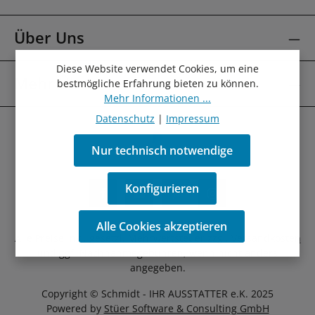
Über Uns
Diese Website verwendet Cookies, um eine
Mehr Über
bestmögliche Erfahrung bieten zu können.
Mehr Informationen ...
Datenschutz
|
Impressum
Nur technisch notwendige
Konfigurieren
Alle Cookies akzeptieren
Alle Preise inkl. gesetzl. Mehrwertsteuer zzgl.
Versandkosten
und ggf. Nachnahmegebühren, wenn nicht anders
angegeben.
Copyright © Schmidt - IHR AUSSTATTER e.K. 2025
Powered by
Stüer Software & Consulting GmbH