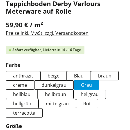
Teppichboden Derby Verlours
Meterware auf Rolle
59,90 € / m²
Preise inkl. MwSt. zzgl. Versandkosten
Sofort verfügbar, Lieferzeit: 14 - 16 Tage
auswählen
Farbe
anthrazit
beige
Blau
braun
creme
dunkelgrau
Grau
hellblau
hellbraun
hellgrau
hellgrün
mittelgrau
Rot
terracotta
auswählen
Größe