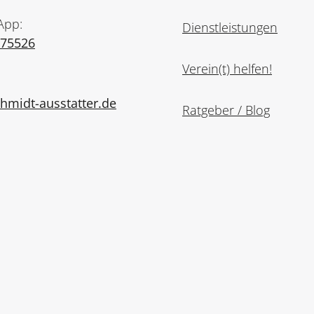
App:
Dienstleistungen
975526
Verein(t) helfen!
midt-ausstatter.de
Ratgeber / Blog