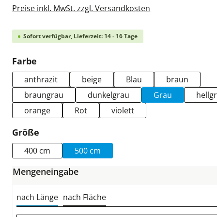
Preise inkl. MwSt. zzgl. Versandkosten
Sofort verfügbar, Lieferzeit: 14 - 16 Tage
auswählen
Farbe
anthrazit
beige
Blau
braun
braungrau
dunkelgrau
Grau
hellg
orange
Rot
violett
auswählen
Größe
400 cm
500 cm
Mengeneingabe
nach Länge
nach Fläche