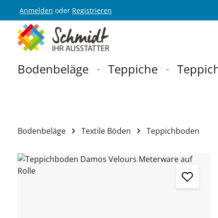
Anmelden
oder
Registrieren
Zur Hauptnavigation springen
Bodenbeläge
Teppiche
Teppich
Bodenbeläge
Textile Böden
Teppichboden
Bildergalerie überspringen