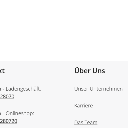
kt
Über Uns
n - Ladengeschäft:
Unser Unternehmen
728070
Karriere
n - Onlineshop:
7280720
Das Team