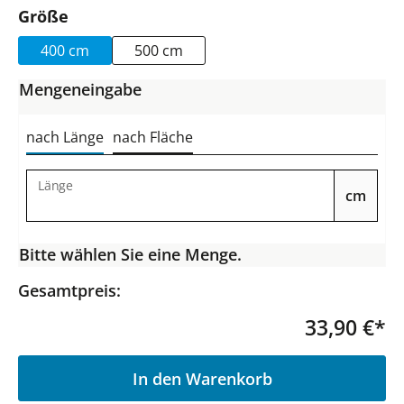
auswählen
Größe
400 cm
500 cm
Mengeneingabe
nach Länge
nach Fläche
Länge
cm
Bitte wählen Sie eine Menge.
Gesamtpreis:
33,90 €*
P
In den Warenkorb