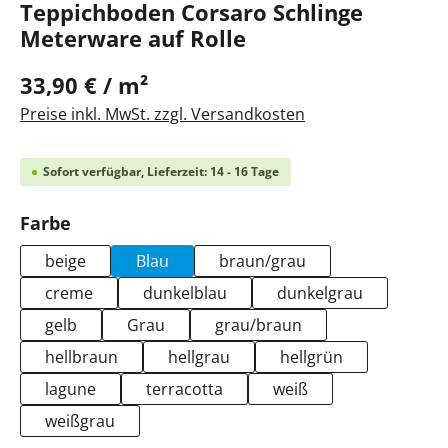
Teppichboden Corsaro Schlinge
Meterware auf Rolle
33,90 € / m²
Preise inkl. MwSt. zzgl. Versandkosten
Sofort verfügbar, Lieferzeit: 14 - 16 Tage
auswählen
Farbe
beige
Blau
braun/grau
creme
dunkelblau
dunkelgrau
gelb
Grau
grau/braun
hellbraun
hellgrau
hellgrün
lagune
terracotta
weiß
weißgrau