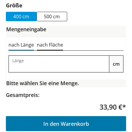
auswählen
Größe
400 cm
500 cm
Mengeneingabe
nach Länge
nach Fläche
Länge
cm
Bitte wählen Sie eine Menge.
Gesamtpreis:
33,90 €*
P
In den Warenkorb