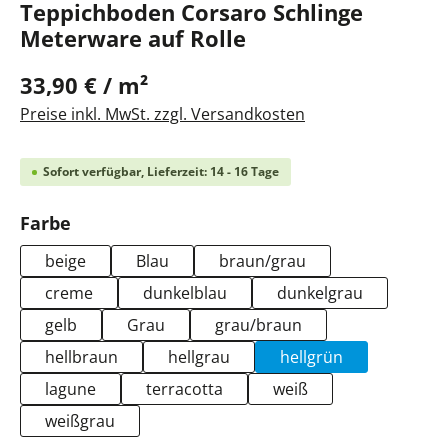
Teppichboden Corsaro Schlinge
Meterware auf Rolle
33,90 € / m²
Preise inkl. MwSt. zzgl. Versandkosten
Sofort verfügbar, Lieferzeit: 14 - 16 Tage
auswählen
Farbe
beige
Blau
braun/grau
creme
dunkelblau
dunkelgrau
gelb
Grau
grau/braun
hellbraun
hellgrau
hellgrün
lagune
terracotta
weiß
weißgrau