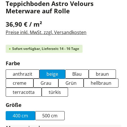
Teppichboden Astro Velours
Meterware auf Rolle
36,90 € / m²
Preise inkl. MwSt. zzgl. Versandkosten
Sofort verfügbar, Lieferzeit: 14 - 16 Tage
auswählen
Farbe
anthrazit
beige
Blau
braun
creme
Grau
Grün
hellbraun
terracotta
türkis
auswählen
Größe
400 cm
500 cm