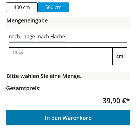
400 cm
500 cm
Mengeneingabe
nach Länge
nach Fläche
Länge
cm
Bitte wählen Sie eine Menge.
Gesamtpreis:
39,90 €*
P
In den Warenkorb