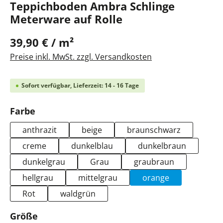
Teppichboden Ambra Schlinge
Meterware auf Rolle
39,90 € / m²
Preise inkl. MwSt. zzgl. Versandkosten
Sofort verfügbar, Lieferzeit: 14 - 16 Tage
auswählen
Farbe
anthrazit
beige
braunschwarz
creme
dunkelblau
dunkelbraun
dunkelgrau
Grau
graubraun
hellgrau
mittelgrau
orange
Rot
waldgrün
auswählen
Größe