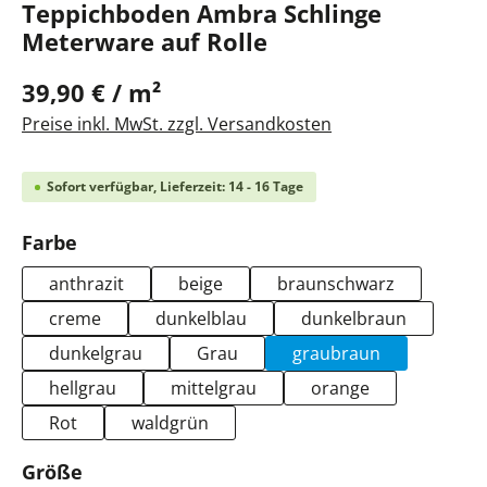
Teppichboden Ambra Schlinge
Meterware auf Rolle
39,90 € / m²
Preise inkl. MwSt. zzgl. Versandkosten
Sofort verfügbar, Lieferzeit: 14 - 16 Tage
auswählen
Farbe
anthrazit
beige
braunschwarz
creme
dunkelblau
dunkelbraun
dunkelgrau
Grau
graubraun
hellgrau
mittelgrau
orange
Rot
waldgrün
auswählen
Größe