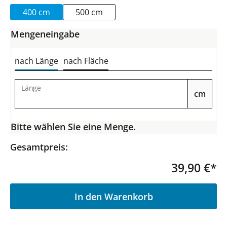
400 cm
500 cm
Mengeneingabe
nach Länge
nach Fläche
Länge
cm
Bitte wählen Sie eine Menge.
Gesamtpreis:
39,90 €*
P
In den Warenkorb