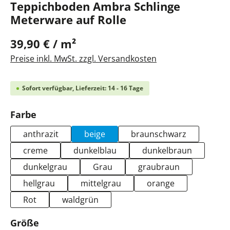
Teppichboden Ambra Schlinge
Meterware auf Rolle
39,90 € / m²
Preise inkl. MwSt. zzgl. Versandkosten
Sofort verfügbar, Lieferzeit: 14 - 16 Tage
auswählen
Farbe
anthrazit
beige
braunschwarz
creme
dunkelblau
dunkelbraun
dunkelgrau
Grau
graubraun
hellgrau
mittelgrau
orange
Rot
waldgrün
auswählen
Größe