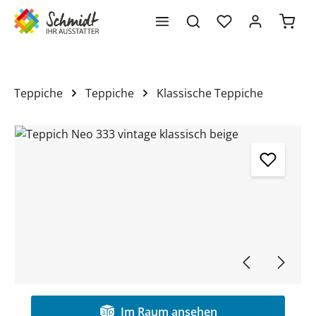
Waren
alt springen
Teppiche
Teppiche
Klassische Teppiche
Bildergalerie überspringen
Im Raum ansehen