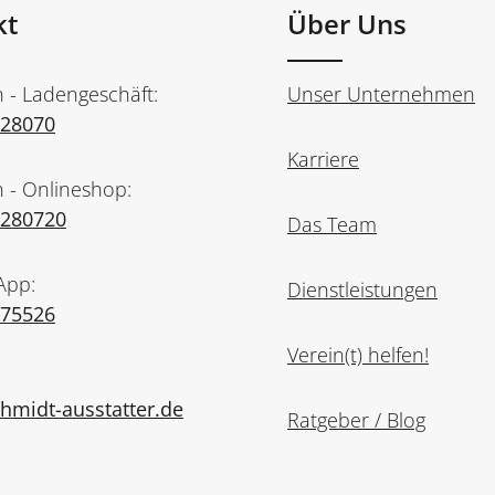
kt
Über Uns
n - Ladengeschäft:
Unser Unternehmen
728070
Karriere
n - Onlineshop:
7280720
Das Team
App:
Dienstleistungen
975526
Verein(t) helfen!
midt-ausstatter.de
Ratgeber / Blog