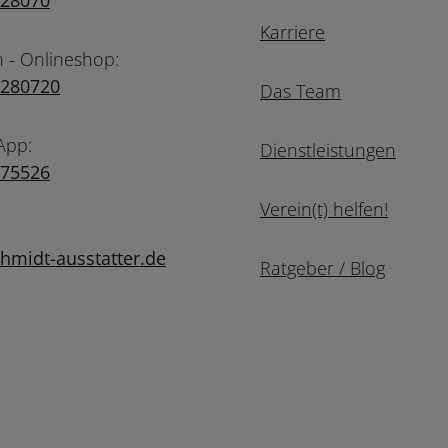
728070
Karriere
n - Onlineshop:
7280720
Das Team
App:
Dienstleistungen
975526
Verein(t) helfen!
midt-ausstatter.de
Ratgeber / Blog