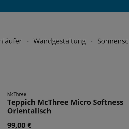
hläufer
Wandgestaltung
Sonnensc
McThree
Teppich McThree Micro Softness
Orientalisch
99,00 €