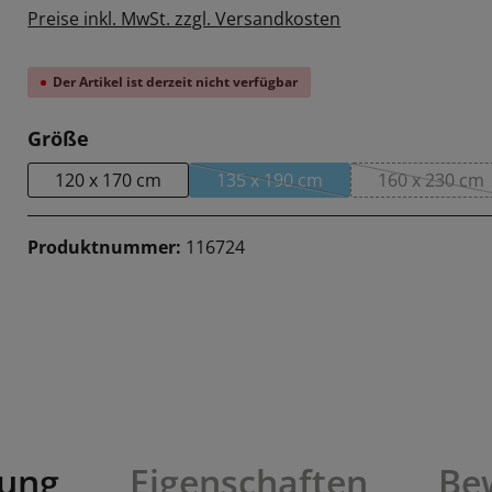
Preise inkl. MwSt. zzgl. Versandkosten
Der Artikel ist derzeit nicht verfügbar
auswählen
Größe
120 x 170 cm
135 x 190 cm
160 x 230 cm
(Diese Option ist zurzeit nicht
(Diese O
Produktnummer:
116724
bung
Eigenschaften
Be