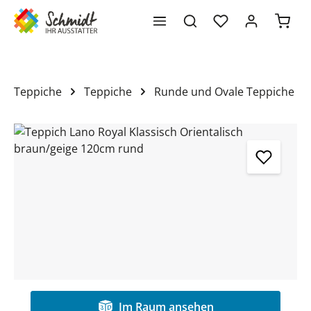
Waren
alt springen
Teppiche
Teppiche
Runde und Ovale Teppiche
Bildergalerie überspringen
Im Raum ansehen