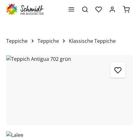
Waren
alt springen
Teppiche
Teppiche
Klassische Teppiche
Bildergalerie überspringen