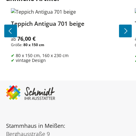
Teppich Antigua 701 beige
76,00 €
Regulärer Preis:
ab
Größe:
80 x 150 cm
80 x 150 cm, 160 x 230 cm
vintage Design
Stammhaus in Meißen:
Berghausstraße 9