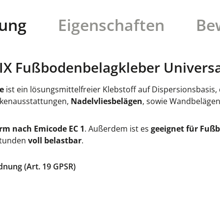
bung
Eigenschaften
Be
X Fußbodenbelagkleber Universa
e
ist ein lösungsmittelfreier Klebstoff auf Dispersionsbasis
ckenausstattungen,
Nadelvliesbelägen
, sowie Wandbeläge
rm nach Emicode EC 1
. Außerdem ist es
geeignet für Fuß
Stunden
voll belastbar
.
dnung (Art. 19 GPSR)