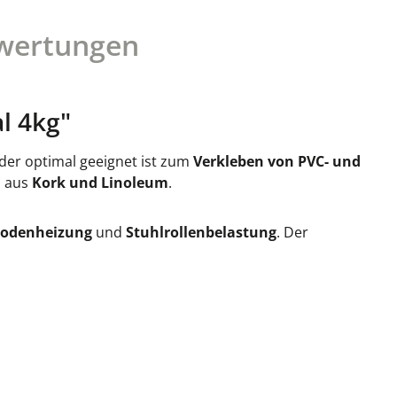
wertungen
l 4kg"
, der optimal geeignet ist zum
Verkleben von PVC- und
n aus
Kork und Linoleum
.
bodenheizung
und
Stuhlrollenbelastung
. Der