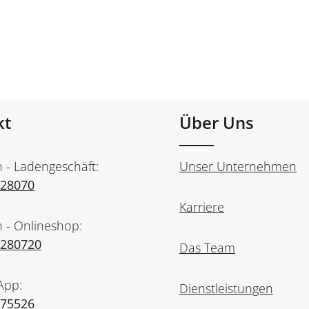
kt
Über Uns
n - Ladengeschäft:
Unser Unternehmen
728070
Karriere
n - Onlineshop:
7280720
Das Team
App:
Dienstleistungen
975526