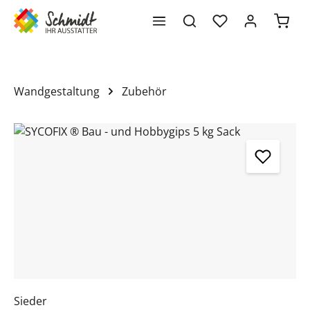
Waren
alt springen
Wandgestaltung
Zubehör
Bildergalerie überspringen
Sieder