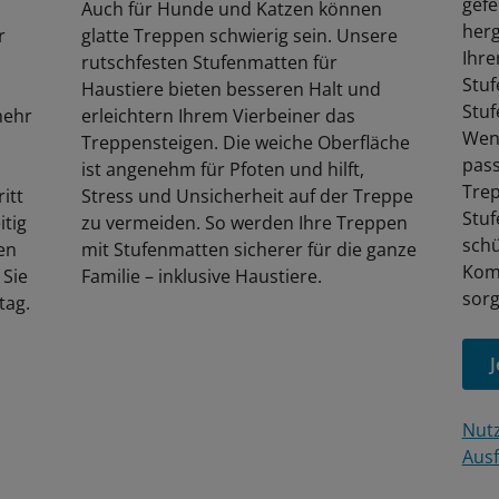
gef
Auch für Hunde und Katzen können
herg
r
glatte Treppen schwierig sein. Unsere
Ihre
rutschfesten Stufenmatten für
Stuf
n
Haustiere bieten besseren Halt und
Stuf
mehr
erleichtern Ihrem Vierbeiner das
Wend
Treppensteigen. Die weiche Oberfläche
pass
ist angenehm für Pfoten und hilft,
Trep
itt
Stress und Unsicherheit auf der Treppe
Stuf
itig
zu vermeiden. So werden Ihre Treppen
schü
en
mit Stufenmatten sicherer für die ganze
Komf
 Sie
Familie – inklusive Haustiere.
sorg
tag.
J
Nutz
Ausf