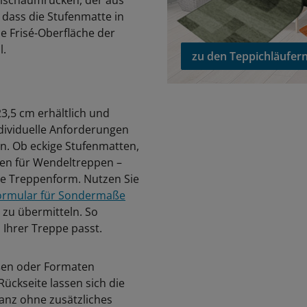
elschaumrücken, der aus
 dass die Stufenmatte in
 Frisé-Oberfläche der
l.
zu den Teppichläufer
3,5 cm erhältlich und
ndividuelle Anforderungen
n. Ob eckige Stufenmatten,
en für Wendeltreppen –
de Treppenform. Nutzen Sie
ormular für Sondermaße
 zu übermitteln. So
 Ihrer Treppe passt.
ößen oder Formaten
ückseite lassen sich die
anz ohne zusätzliches