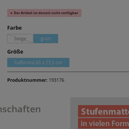
Der Artikel ist derzeit nicht verfügbar
auswählen
Farbe
beige
grün
(Diese Option ist zurzeit nicht verfügbar.)
(Diese Option ist zurzeit nicht verfügbar.)
auswählen
Größe
halbrund 65 x 23,5 cm
(Diese Option ist zurzeit nicht verfügbar.)
Produktnummer:
193176
Jetzt Stufenmatten anfrage
nschaften