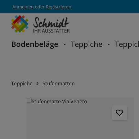
Anmelden
oder
Registrieren
Zur Hauptnavigation springen
Bodenbeläge
Teppiche
Teppic
Teppiche
Stufenmatten
Bildergalerie überspringen