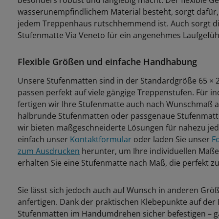
besonders robust und langlebig macht. Der flexible G
wasserunempfindlichem Material besteht, sorgt dafür,
jedem Treppenhaus rutschhemmend ist. Auch sorgt die
Stufenmatte Via Veneto für ein angenehmes Laufgefüh
Flexible Größen und einfache Handhabung
Unsere Stufenmatten sind in der Standardgröße 65 × 2
passen perfekt auf viele gängige Treppenstufen. Für i
fertigen wir Ihre Stufenmatte auch nach Wunschmaß a
halbrunde Stufenmatten oder passgenaue Stufenmatt
wir bieten maßgeschneiderte Lösungen für nahezu je
einfach unser
Kontaktformular
oder laden Sie unser
F
zum Ausdrucken
herunter, um Ihre individuellen Maße
erhalten Sie eine Stufenmatte nach Maß, die perfekt zu
Sie lässt sich jedoch auch auf Wunsch in anderen Gr
anfertigen. Dank der praktischen Klebepunkte auf der R
Stufenmatten im Handumdrehen sicher befestigen – g