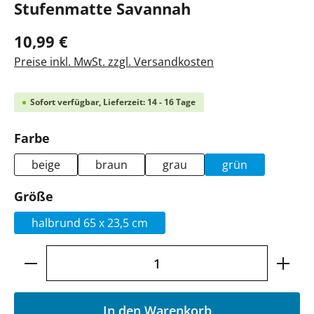
Stufenmatte Savannah
10,99 €
Preise inkl. MwSt. zzgl. Versandkosten
Sofort verfügbar, Lieferzeit: 14 - 16 Tage
auswählen
Farbe
beige
braun
grau
grün
auswählen
Größe
halbrund 65 x 23,5 cm
Produkt Anzahl: Gib den gewünschten Wer
In den Warenkorb