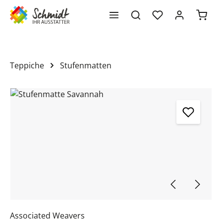
Waren
alt springen
Teppiche
Stufenmatten
Bildergalerie überspringen
Associated Weavers