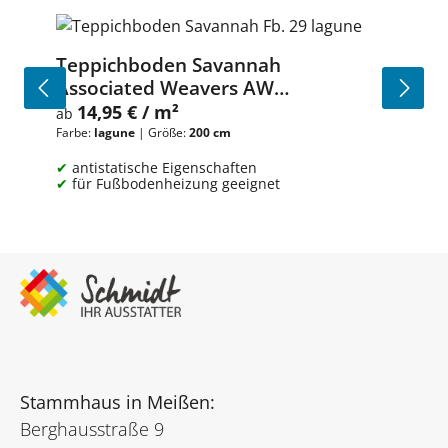
Teppichboden Savannah
Associated Weavers AW
Meterware auf Rolle
14,95 € / m²
Regulärer Preis:
ab
Farbe:
lagune
|
Größe:
200 cm
antistatische Eigenschaften
für Fußbodenheizung geeignet
Stammhaus in Meißen:
Berghausstraße 9