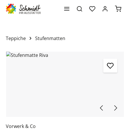
Waren
alt springen
Teppiche
Stufenmatten
Bildergalerie überspringen
Vorwerk & Co