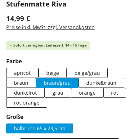
Stufenmatte Riva
14,99 €
Preise inkl. MwSt. zzgl. Versandkosten
Sofort verfügbar, Lieferzeit: 14 - 16 Tage
auswählen
Farbe
apricot
beige
beige/grau
braun
braun/grau
dunkelbraun
dunkelrot
grau
orange
rot
rot-orange
auswählen
Größe
halbrund 65 x 23,5 cm