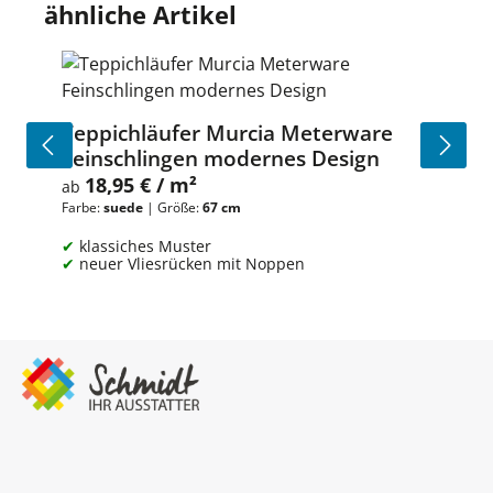
Produktgalerie überspringen
ähnliche Artikel
Teppichläufer Murcia Meterware
Feinschlingen modernes Design
18,95 € / m²
Regulärer Preis:
ab
Farbe:
suede
|
Größe:
67 cm
klassiches Muster
neuer Vliesrücken mit Noppen