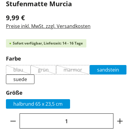
Stufenmatte Murcia
9,99 €
Preise inkl. MwSt. zzgl. Versandkosten
Sofort verfügbar, Lieferzeit: 14 - 16 Tage
auswählen
Farbe
blau
grün
marmor
sandstein
(Diese Option ist zurzeit nicht verfügbar.)
(Diese Option ist zurzeit nicht verfügbar.)
(Diese Option ist zurzeit nicht
suede
auswählen
Größe
halbrund 65 x 23,5 cm
Produkt Anzahl: Gib den gewünschten Wer