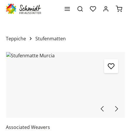
Waren
alt springen
Teppiche
Stufenmatten
Bildergalerie überspringen
Associated Weavers