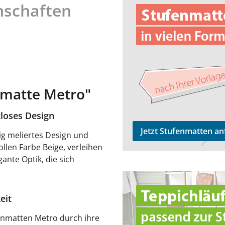
nschaften
nmatte Metro"
tloses Design
Jetzt Stufenmatten an
ig meliertes Design und
ollen Farbe Beige, verleihen
ante Optik, die sich
zu den Teppichläufern
eit
fenmatten Metro durch ihre