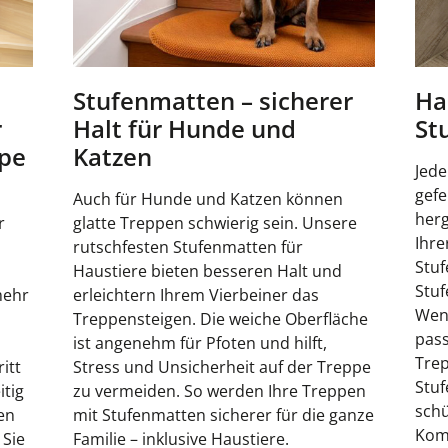
Stufenmatten – sicherer
Ha
r
Halt für Hunde und
St
ppe
Katzen
Jede
gef
Auch für Hunde und Katzen können
herg
r
glatte Treppen schwierig sein. Unsere
Ihre
rutschfesten Stufenmatten für
Stuf
n
Haustiere bieten besseren Halt und
Stuf
mehr
erleichtern Ihrem Vierbeiner das
Wend
Treppensteigen. Die weiche Oberfläche
pass
ist angenehm für Pfoten und hilft,
Trep
itt
Stress und Unsicherheit auf der Treppe
Stuf
itig
zu vermeiden. So werden Ihre Treppen
schü
en
mit Stufenmatten sicherer für die ganze
Komf
 Sie
Familie – inklusive Haustiere.