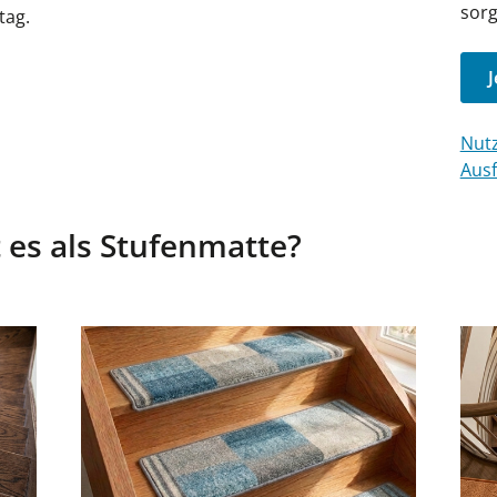
sorg
tag.
J
Nutz
Ausf
 es als Stufenmatte?