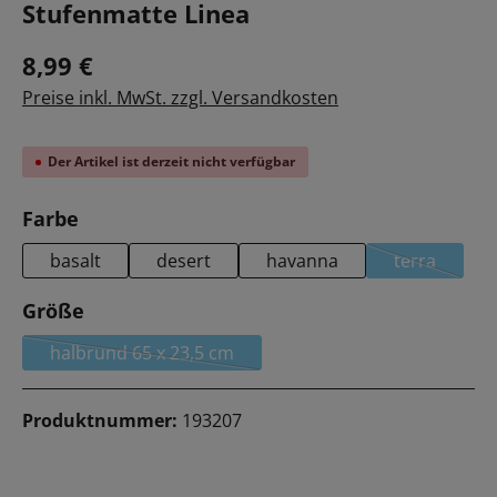
Stufenmatte Linea
8,99 €
Preise inkl. MwSt. zzgl. Versandkosten
Der Artikel ist derzeit nicht verfügbar
auswählen
Farbe
basalt
desert
havanna
terra
(Diese Opti
auswählen
Größe
halbrund 65 x 23,5 cm
(Diese Option ist zurzeit nicht verfügbar.)
Produktnummer:
193207