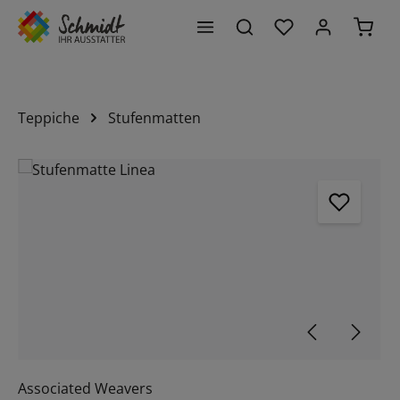
Du hast 0 Produk
Waren
alt springen
Teppiche
Stufenmatten
Bildergalerie überspringen
Associated Weavers