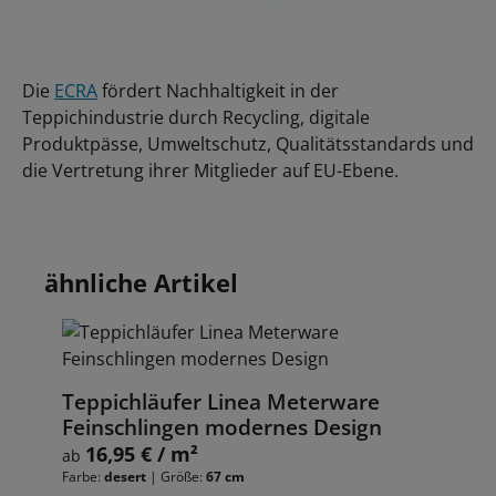
Die
ECRA
fördert Nachhaltigkeit in der
Teppichindustrie durch Recycling, digitale
Produktpässe, Umweltschutz, Qualitätsstandards und
die Vertretung ihrer Mitglieder auf EU-Ebene.
Produktgalerie überspringen
ähnliche Artikel
Teppichläufer Linea Meterware
Feinschlingen modernes Design
16,95 € / m²
Regulärer Preis:
ab
Farbe:
desert
|
Größe:
67 cm