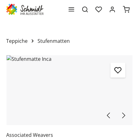
Waren
alt springen
Teppiche
Stufenmatten
Bildergalerie überspringen
Associated Weavers