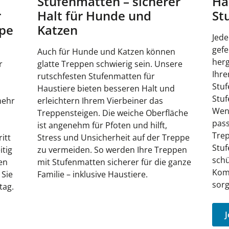
Stufenmatten – sicherer
Ha
r
Halt für Hunde und
St
ppe
Katzen
Jede
gef
Auch für Hunde und Katzen können
herg
r
glatte Treppen schwierig sein. Unsere
Ihre
rutschfesten Stufenmatten für
Stuf
n
Haustiere bieten besseren Halt und
Stuf
mehr
erleichtern Ihrem Vierbeiner das
Wend
Treppensteigen. Die weiche Oberfläche
pass
ist angenehm für Pfoten und hilft,
Trep
itt
Stress und Unsicherheit auf der Treppe
Stuf
itig
zu vermeiden. So werden Ihre Treppen
schü
en
mit Stufenmatten sicherer für die ganze
Komf
 Sie
Familie – inklusive Haustiere.
sorg
tag.
J