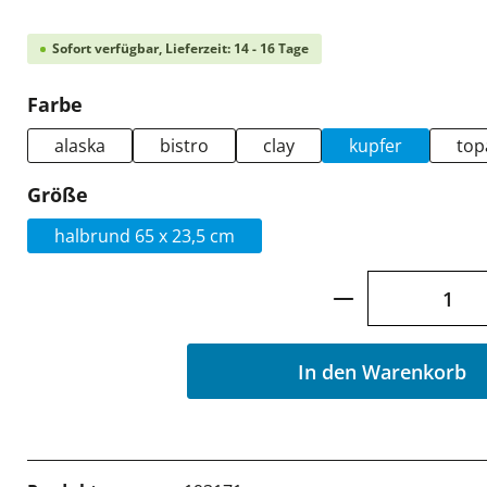
Sofort verfügbar, Lieferzeit: 14 - 16 Tage
auswählen
Farbe
alaska
bistro
clay
kupfer
top
auswählen
Größe
halbrund 65 x 23,5 cm
Produkt Anzah
In den Warenkorb