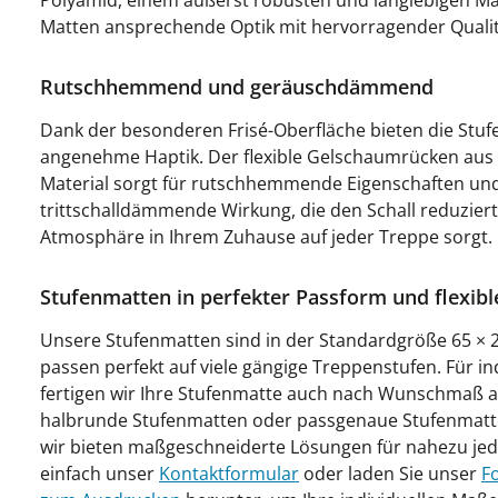
Polyamid, einem äußerst robusten und langlebigen Mat
Matten ansprechende Optik mit hervorragender Qualit
Rutschhemmend und geräuschdämmend
Dank der besonderen Frisé-Oberfläche bieten die Stuf
angenehme Haptik. Der flexible Gelschaumrücken au
Material sorgt für rutschhemmende Eigenschaften und 
trittschalldämmende Wirkung, die den Schall reduziert
Atmosphäre in Ihrem Zuhause auf jeder Treppe sorgt.
Stufenmatten in perfekter Passform und flexib
Unsere Stufenmatten sind in der Standardgröße 65 × 2
passen perfekt auf viele gängige Treppenstufen. Für i
fertigen wir Ihre Stufenmatte auch nach Wunschmaß a
halbrunde Stufenmatten oder passgenaue Stufenmatt
wir bieten maßgeschneiderte Lösungen für nahezu je
einfach unser
Kontaktformular
oder laden Sie unser
F