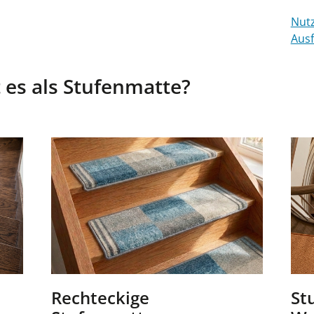
Nutz
Ausf
 es als Stufenmatte?
Rechteckige
St