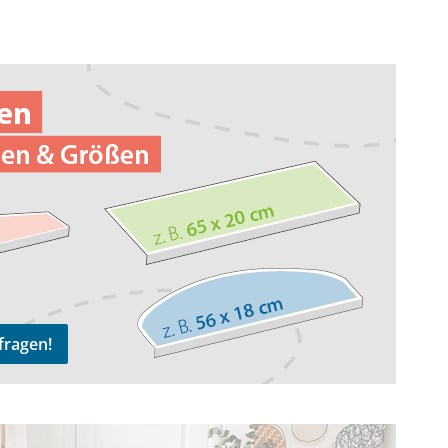
n!
fragen!