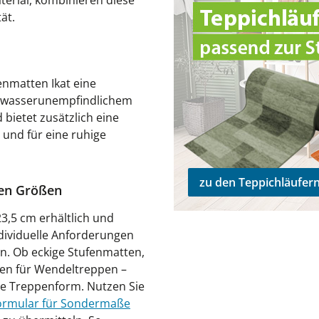
erial, kombinieren diese
ät.
enmatten Ikat eine
s wasserunempfindlichem
bietet zusätzlich eine
 und für eine ruhige
zu den Teppichläufer
len Größen
3,5 cm erhältlich und
ndividuelle Anforderungen
n. Ob eckige Stufenmatten,
en für Wendeltreppen –
de Treppenform. Nutzen Sie
ormular für Sondermaße