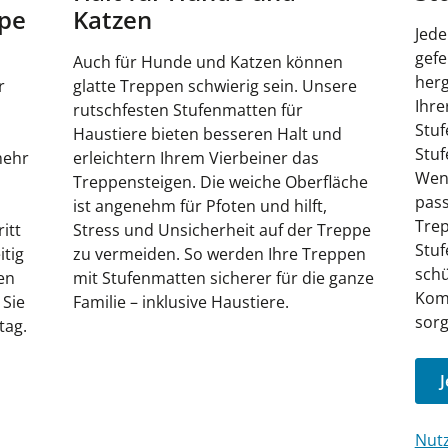
ppe
Katzen
Jede
gef
Auch für Hunde und Katzen können
herg
r
glatte Treppen schwierig sein. Unsere
Ihre
rutschfesten Stufenmatten für
Stuf
n
Haustiere bieten besseren Halt und
Stuf
mehr
erleichtern Ihrem Vierbeiner das
Wend
Treppensteigen. Die weiche Oberfläche
pass
ist angenehm für Pfoten und hilft,
Trep
itt
Stress und Unsicherheit auf der Treppe
Stuf
itig
zu vermeiden. So werden Ihre Treppen
schü
en
mit Stufenmatten sicherer für die ganze
Komf
 Sie
Familie – inklusive Haustiere.
sorg
tag.
J
Nutz