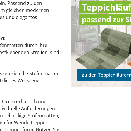
ein. Passend zu den
r im gleichen modernen
hes und elegantes
rt
ufenmatten durch ihre
bstklebenden Streifen, sind
assen sich die Stufenmatten
zu den Teppichläufer
tzliches Werkzeug.
3,5 cm erhältlich und
ndividuelle Anforderungen
n. Ob eckige Stufenmatten,
en für Wendeltreppen –
de Treppenform. Nutzen Sie