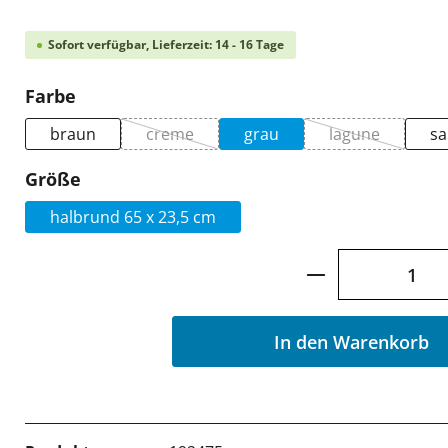
Sofort verfügbar, Lieferzeit: 14 - 16 Tage
auswählen
Farbe
braun
creme
grau
lagune
s
(Diese Option ist zurzeit nicht verfügbar.)
(Diese Option 
auswählen
Größe
halbrund 65 x 23,5 cm
Produkt Anzah
In den Warenkorb