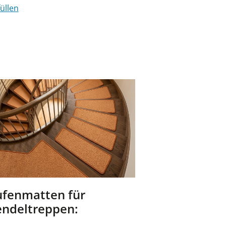
üllen
ufenmatten für
ndeltreppen: