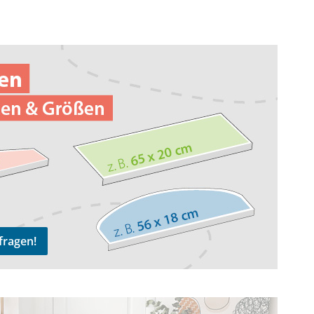
n!
fragen!