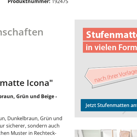
Produktnummer:
192475
Jetzt Stufenmatten anfrage
nschaften
matte Icona"
braun, Grün und Beige -
Jetzt Stufenmatten an
aun, Dunkelbraun, Grün und
nur sicherer, sondern auch
chen Muster in Rechteck-
zu den Teppichläufern