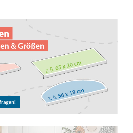
n!
fragen!