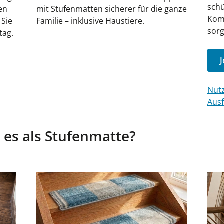
schü
en
mit Stufenmatten sicherer für die ganze
Komf
 Sie
Familie – inklusive Haustiere.
sorg
tag.
J
Nutz
Ausf
 es als Stufenmatte?