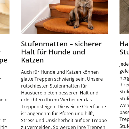
Stufenmatten – sicherer
Ha
r
Halt für Hunde und
St
ppe
Katzen
Jede
gef
Auch für Hunde und Katzen können
herg
r
glatte Treppen schwierig sein. Unsere
Ihre
rutschfesten Stufenmatten für
Stuf
n
Haustiere bieten besseren Halt und
Stuf
mehr
erleichtern Ihrem Vierbeiner das
Wend
Treppensteigen. Die weiche Oberfläche
pass
ist angenehm für Pfoten und hilft,
Trep
itt
Stress und Unsicherheit auf der Treppe
Stuf
itig
zu vermeiden. So werden Ihre Treppen