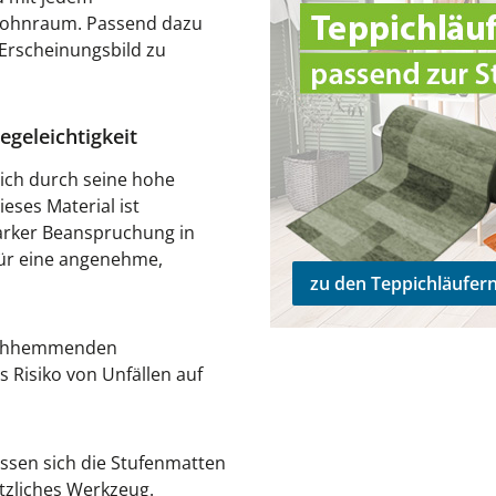
m Wohnraum. Passend dazu
 Erscheinungsbild zu
egeleichtigkeit
ich durch seine hohe
eses Material ist
starker Beanspruchung in
für eine angenehme,
zu den Teppichläufer
tschhemmenden
 Risiko von Unfällen auf
assen sich die Stufenmatten
tzliches Werkzeug.