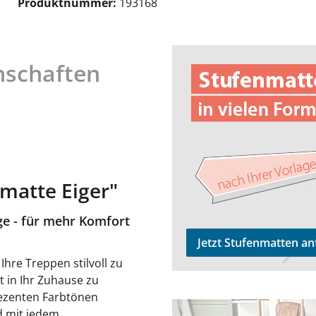
Produktnummer:
193168
Jetzt Stufenmatten anfrage
nschaften
matte Eiger"
ge - für mehr Komfort
Jetzt Stufenmatten an
hre Treppen stilvoll zu
t in Ihr Zuhause zu
dezenten Farbtönen
zu den Teppichläufern
d mit jedem