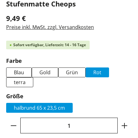
Stufenmatte Cheops
9,49 €
Preise inkl. MwSt. zzgl. Versandkosten
Sofort verfügbar, Lieferzeit: 14 - 16 Tage
auswählen
Farbe
Blau
Gold
Grün
Rot
terra
auswählen
Größe
halbrund 65 x 23,5 cm
Produkt Anzahl: Gib den gewünschten Wer