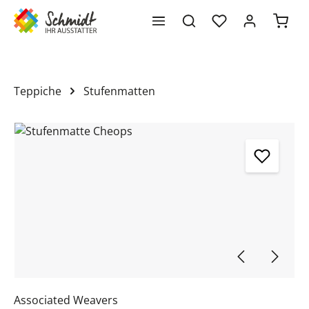
Waren
alt springen
Teppiche
Stufenmatten
Bildergalerie überspringen
Associated Weavers