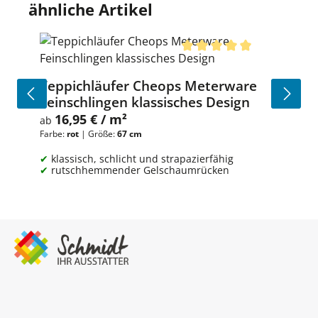
Produktgalerie überspringen
ähnliche Artikel
Durchschnittliche Bewert
Teppichläufer Cheops Meterware
Feinschlingen klassisches Design
16,95 € / m²
Regulärer Preis:
ab
Farbe:
rot
|
Größe:
67 cm
klassisch, schlicht und strapazierfähig
rutschhemmender Gelschaumrücken