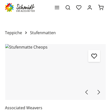
Waren
alt springen
Teppiche
Stufenmatten
Bildergalerie überspringen
Associated Weavers