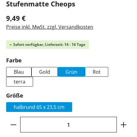
Stufenmatte Cheops
9,49 €
Preise inkl. MwSt. zzgl. Versandkosten
Sofort verfügbar, Lieferzeit: 14 - 16 Tage
auswählen
Farbe
Blau
Gold
Grün
Rot
terra
auswählen
Größe
halbrund 65 x 23,5 cm
Produkt Anzahl: Gib den gewünschten Wer