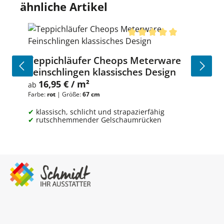
Produktgalerie überspringen
ähnliche Artikel
Durchschnittliche Bewert
Teppichläufer Cheops Meterware
Feinschlingen klassisches Design
16,95 € / m²
Regulärer Preis:
ab
Farbe:
rot
|
Größe:
67 cm
klassisch, schlicht und strapazierfähig
rutschhemmender Gelschaumrücken