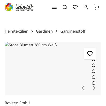
Waren
alt springen
Heimtextilien
Gardinen
Gardinenstoff
Bildergalerie überspringen
Rovitex GmbH