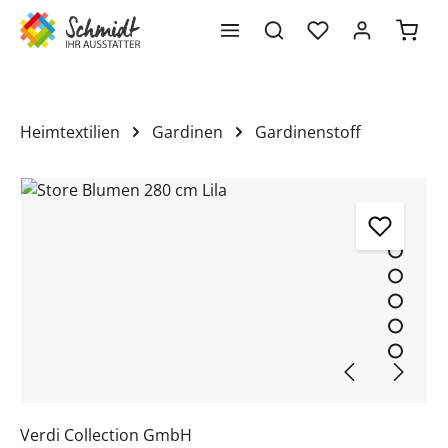
Waren
alt springen
Heimtextilien
Gardinen
Gardinenstoff
Bildergalerie überspringen
Verdi Collection GmbH