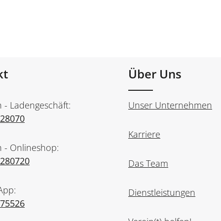
kt
Über Uns
n - Ladengeschäft:
Unser Unternehmen
728070
Karriere
n - Onlineshop:
7280720
Das Team
App:
Dienstleistungen
975526