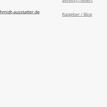
Verein(t) helfen!
midt-ausstatter.de
Ratgeber / Blog