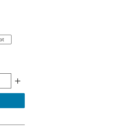
ot
l: Gib den gewünschten Wert ein oder b