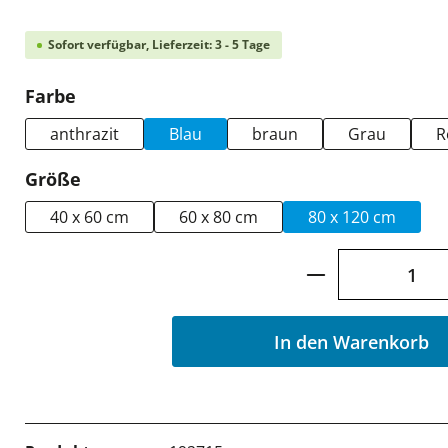
Sofort verfügbar, Lieferzeit: 3 - 5 Tage
auswählen
Farbe
anthrazit
Blau
braun
Grau
R
auswählen
Größe
40 x 60 cm
60 x 80 cm
80 x 120 cm
Produkt Anzah
In den Warenkorb