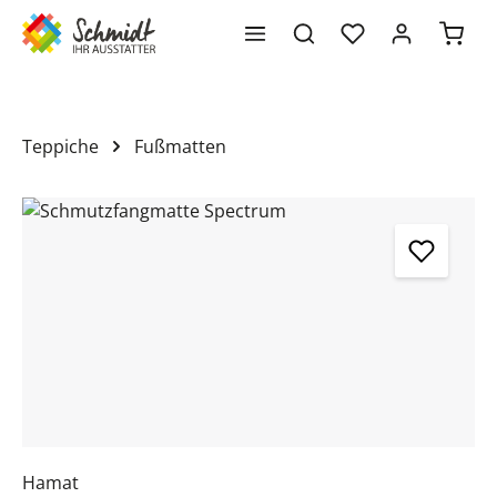
Waren
alt springen
Teppiche
Fußmatten
Bildergalerie überspringen
Hamat