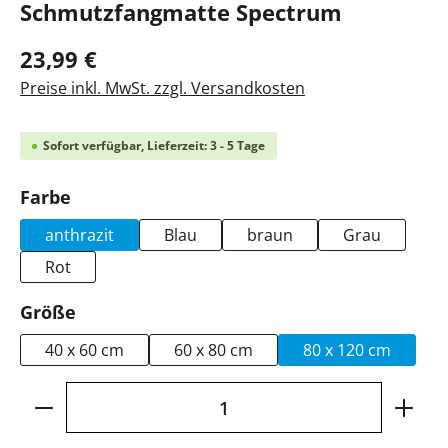
Schmutzfangmatte Spectrum
23,99 €
Preise inkl. MwSt. zzgl. Versandkosten
Sofort verfügbar, Lieferzeit: 3 - 5 Tage
auswählen
Farbe
anthrazit
Blau
braun
Grau
Rot
auswählen
Größe
40 x 60 cm
60 x 80 cm
80 x 120 cm
Produkt Anzahl: Gib den gewünschten Wer