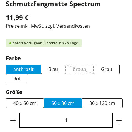
Schmutzfangmatte Spectrum
11,99 €
Preise inkl. MwSt. zzgl. Versandkosten
Sofort verfügbar, Lieferzeit: 3 - 5 Tage
auswählen
Farbe
anthrazit
Blau
braun
Grau
(Diese Option ist zurzeit n
Rot
auswählen
Größe
40 x 60 cm
60 x 80 cm
80 x 120 cm
Produkt Anzahl: Gib den gewünschten Wer