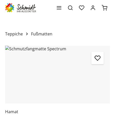
Waren
alt springen
Teppiche
Fußmatten
Bildergalerie überspringen
Hamat