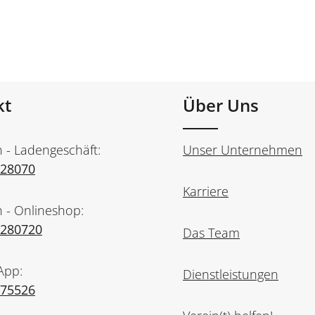
kt
Über Uns
n - Ladengeschäft:
Unser Unternehmen
728070
Karriere
n - Onlineshop:
7280720
Das Team
App:
Dienstleistungen
975526