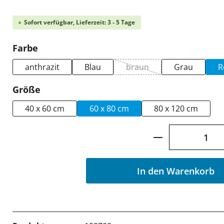
Sofort verfügbar, Lieferzeit: 3 - 5 Tage
auswählen
Farbe
anthrazit
Blau
braun
Grau
R
(Diese Option ist zurzeit n
auswählen
Größe
40 x 60 cm
60 x 80 cm
80 x 120 cm
Produkt Anzah
In den Warenkorb