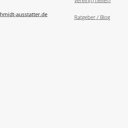
Verein(t) helfen!
midt-ausstatter.de
Ratgeber / Blog