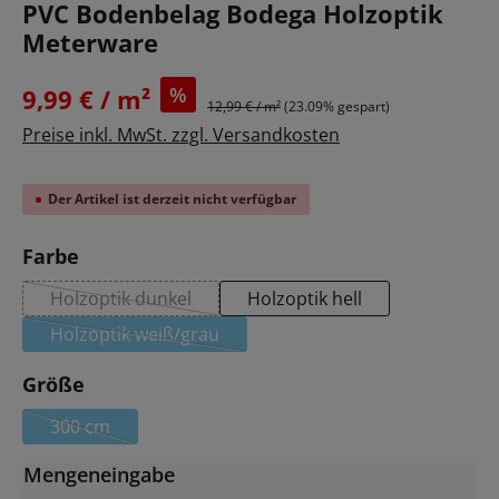
PVC Bodenbelag Bodega Holzoptik
Meterware
%
9,99 € / m²
12,99 € / m²
(23.09% gespart)
Preise inkl. MwSt. zzgl. Versandkosten
Der Artikel ist derzeit nicht verfügbar
auswählen
Farbe
Holzoptik dunkel
Holzoptik hell
(Diese Option ist zurzeit nicht verfügbar.)
Holzoptik weiß/grau
(Diese Option ist zurzeit nicht verfügbar.)
auswählen
Größe
300 cm
(Diese Option ist zurzeit nicht verfügbar.)
Mengeneingabe