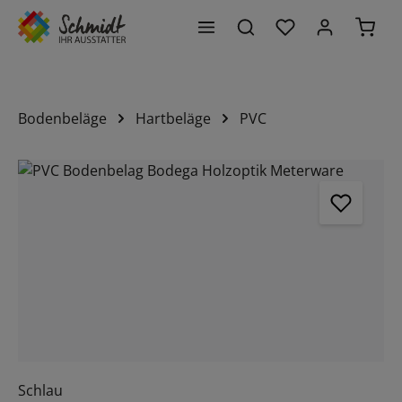
Du hast 0 Produk
Waren
alt springen
Bodenbeläge
Hartbeläge
PVC
Bildergalerie überspringen
Schlau