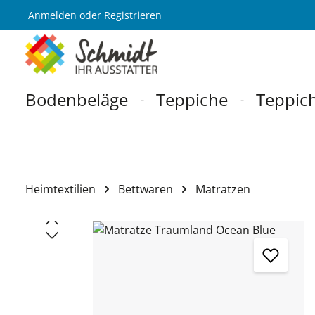
Anmelden
oder
Registrieren
Zur Hauptnavigation springen
Bodenbeläge
Teppiche
Teppich
Heimtextilien
Bettwaren
Matratzen
Bildergalerie überspringen