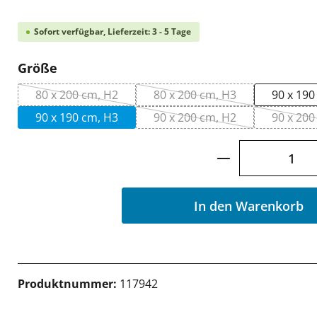
Sofort verfügbar, Lieferzeit: 3 - 5 Tage
auswählen
Größe
80 x 200 cm, H2
80 x 200 cm, H3
90 x 190
(Diese Option ist zurzeit nicht verfügbar.)
(Diese Option ist zurzeit 
90 x 190 cm, H3
90 x 200 cm, H2
90 x 200
(Diese Option ist zurzeit 
(
Produkt Anzah
In den Warenkorb
Produktnummer:
117942