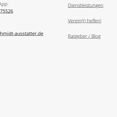
App:
Dienstleistungen
975526
Verein(t) helfen!
midt-ausstatter.de
Ratgeber / Blog