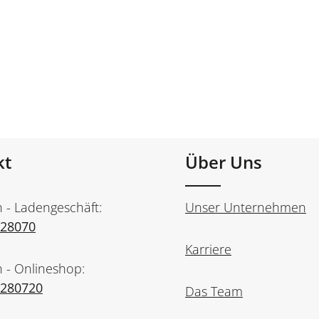
kt
Über Uns
n - Ladengeschäft:
Unser Unternehmen
728070
Karriere
n - Onlineshop:
7280720
Das Team