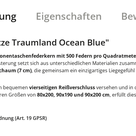
bung
Eigenschaften
Be
tze Traumland Ocean Blue"
Zonentaschenfederkern mit 500 Federn pro Quadratmete
sterung setzt sich aus unterschiedlichen Materialien zusa
chaum (7 cm)
, die gemeinsam ein einzigartiges Liegegefühl
nem bequemen
vierseitigen Reißverschluss
versehen und in
ren Größen von
80x200, 90x190 und 90x200 cm
, erfüllt d
dnung (Art. 19 GPSR)