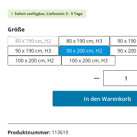
Sofort verfügbar, Lieferzeit: 3 - 5 Tage
auswählen
Größe
80 x 190 cm, H2
80 x 190 cm, H3
90 x 190
(Diese Option ist zurzeit nicht verfügbar.)
90 x 190 cm, H3
90 x 200 cm, H2
90 x 200
100 x 200 cm, H2
100 x 200 cm, H3
Produkt Anzah
In den Warenkorb
Produktnummer:
113619