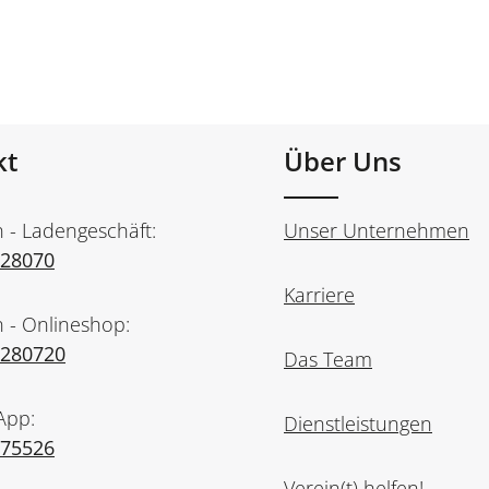
kt
Über Uns
n - Ladengeschäft:
Unser Unternehmen
728070
Karriere
n - Onlineshop:
7280720
Das Team
App:
Dienstleistungen
975526
Verein(t) helfen!