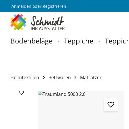
Anmelden
oder
Registrieren
Zur Hauptnavigation springen
Bodenbeläge
Teppiche
Teppich
Heimtextilien
Bettwaren
Matratzen
Bildergalerie überspringen