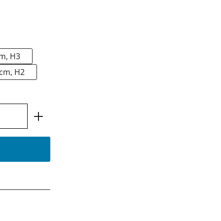
cm, H3
 cm, H2
ahl: Gib den gewünschten Wert ein oder 