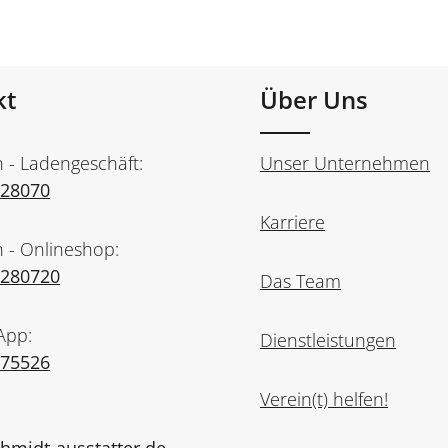
kt
Über Uns
n - Ladengeschäft:
Unser Unternehmen
728070
Karriere
n - Onlineshop:
7280720
Das Team
App:
Dienstleistungen
975526
Verein(t) helfen!