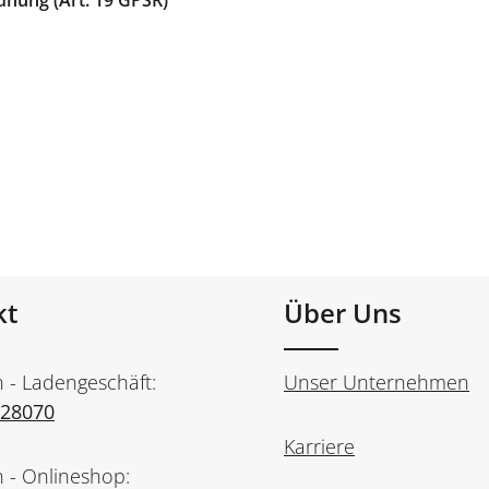
dnung (Art. 19 GPSR)
kt
Über Uns
n - Ladengeschäft:
Unser Unternehmen
728070
Karriere
n - Onlineshop: