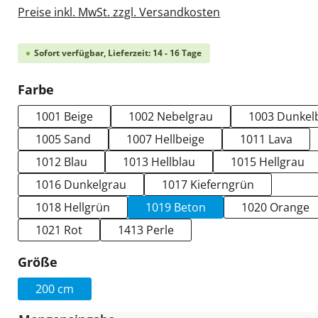
Preise inkl. MwSt. zzgl. Versandkosten
Sofort verfügbar, Lieferzeit: 14 - 16 Tage
auswählen
Farbe
1001 Beige
1002 Nebelgrau
1003 Dunkel
1005 Sand
1007 Hellbeige
1011 Lava
1012 Blau
1013 Hellblau
1015 Hellgrau
1016 Dunkelgrau
1017 Kieferngrün
1018 Hellgrün
1019 Beton
1020 Orange
1021 Rot
1413 Perle
auswählen
Größe
200 cm