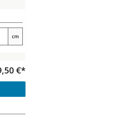
cm
9,50 €*
Produkt Anzahl: Gib den gewünsc