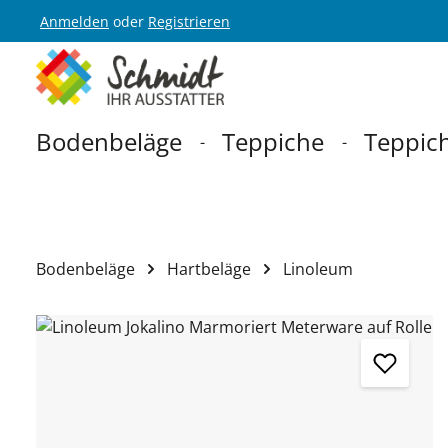
Anmelden
oder
Registrieren
Zur Hauptnavigation springen
Bodenbeläge
Teppiche
Teppich
Bodenbeläge
Hartbeläge
Linoleum
Bildergalerie überspringen