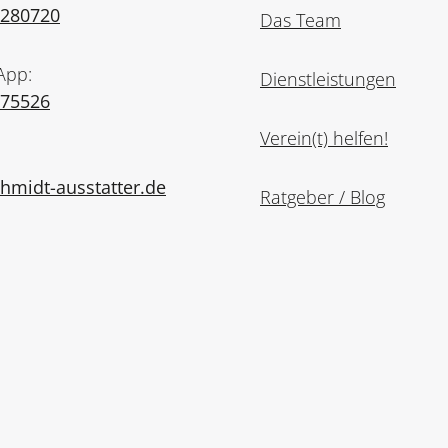
7280720
Das Team
App:
Dienstleistungen
975526
Verein(t) helfen!
midt-ausstatter.de
Ratgeber / Blog