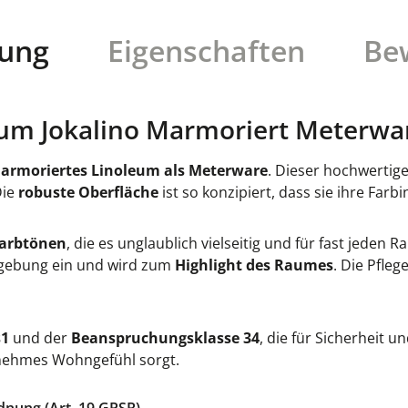
bung
Eigenschaften
Be
um Jokalino Marmoriert Meterwar
Marmoriertes Linoleum als Meterware
. Dieser hochwertig
Die
robuste Oberfläche
ist so konzipiert, dass sie ihre Farb
Farbtönen
, die es unglaublich vielseitig und für fast jed
Umgebung ein und wird zum
Highlight des Raumes
. Die Pfleg
s1
und der
Beanspruchungsklasse 34
, die für Sicherheit 
genehmes Wohngefühl sorgt.