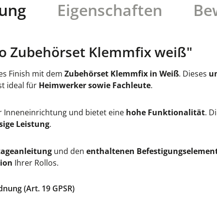
bung
Eigenschaften
Be
o Zubehörset Klemmfix weiß"
les Finish mit dem
Zubehörset Klemmfix in Weiß
. Dieses
u
t ideal für
Heimwerker sowie Fachleute
.
 Inneneinrichtung und bietet eine
hohe Funktionalität
. D
sige Leistung
.
tageanleitung
und den
enthaltenen Befestigungselemen
ion
Ihrer Rollos.
dnung (Art. 19 GPSR)