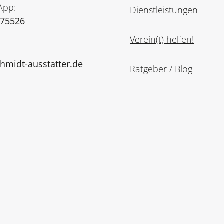
App:
Dienstleistungen
975526
Verein(t) helfen!
midt-ausstatter.de
Ratgeber / Blog