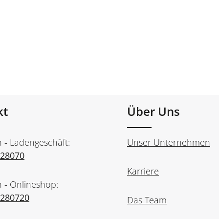
kt
Über Uns
n - Ladengeschäft:
Unser Unternehmen
728070
Karriere
n - Onlineshop:
7280720
Das Team