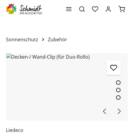
Waren
alt springen
Sonnenschutz
Zubehör
Bildergalerie überspringen
Liedeco