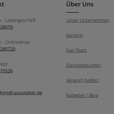
kt
Über Uns
n - Ladengeschäft:
Unser Unternehmen
728070
Karriere
n - Onlineshop:
7280720
Das Team
App:
Dienstleistungen
975526
Verein(t) helfen!
midt-ausstatter.de
Ratgeber / Blog