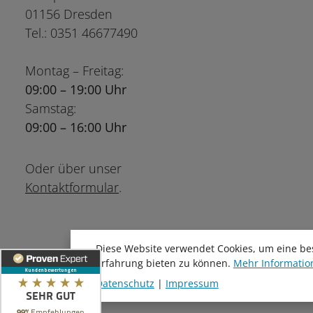
01156 Dresden
Tel.: 0351 46677490
Montag – Freitag:
09:00 – 19:00 Uhr
Samstag:
09:00 – 16:00 Uhr
Oder über unser
Kontaktformular
.
Diese Website verwendet Cookies, um eine be
Erfahrung bieten zu können.
Mehr Information
Datenschutz
|
Impressum