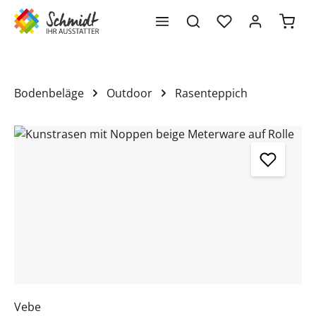
Waren
alt springen
Bodenbeläge
Outdoor
Rasenteppich
Bildergalerie überspringen
Vebe