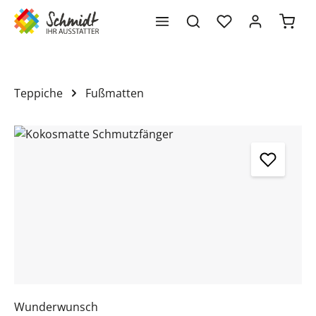
Waren
alt springen
Teppiche
Fußmatten
Bildergalerie überspringen
Wunderwunsch