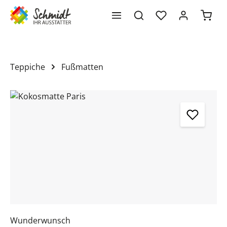
Waren
alt springen
Teppiche
Fußmatten
Bildergalerie überspringen
Wunderwunsch